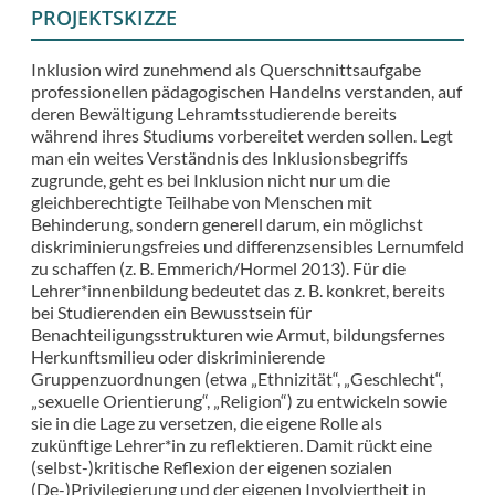
PROJEKTSKIZZE
Inklusion wird zunehmend als Querschnittsaufgabe
professionellen pädagogischen Handelns verstanden, auf
deren Bewältigung Lehramtsstudierende bereits
während ihres Studiums vorbereitet werden sollen. Legt
man ein weites Verständnis des Inklusionsbegriffs
zugrunde, geht es bei Inklusion nicht nur um die
gleichberechtigte Teilhabe von Menschen mit
Behinderung, sondern generell darum, ein möglichst
diskriminierungsfreies und differenzsensibles Lernumfeld
zu schaffen (z. B. Emmerich/Hormel 2013). Für die
Lehrer*innenbildung bedeutet das z. B. konkret, bereits
bei Studierenden ein Bewusstsein für
Benachteiligungsstrukturen wie Armut, bildungsfernes
Herkunftsmilieu oder diskriminierende
Gruppenzuordnungen (etwa „Ethnizität“, „Geschlecht“,
„sexuelle Orientierung“, „Religion“) zu entwickeln sowie
sie in die Lage zu versetzen, die eigene Rolle als
zukünftige Lehrer*in zu reflektieren. Damit rückt eine
(selbst-)kritische Reflexion der eigenen sozialen
(De-)Privilegierung und der eigenen Involviertheit in