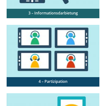
3 – Informationsdarbietung
Verschiedene Formen der Darbietung von
Informationen, z. B. Erstellung von Lehrvideos mit
einfachen Mitteln
4 – Partizipation
Anregungen zu Austausch und Partizipation in
synchronen und asynchronen Phasen der Online-
Lehre