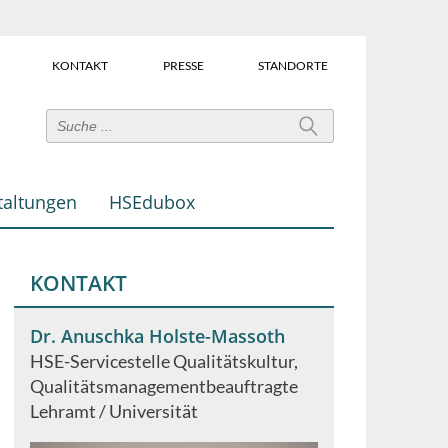
KONTAKT
PRESSE
STANDORTE
Power-
User-
Links
taltungen
HSEdubox
(Über
dem
Suchfeld)
KONTAKT
Dr. Anuschka Holste-Massoth
HSE-Servicestelle Qualitätskultur
Qualitätsmanagementbeauftragte
Lehramt / Universität