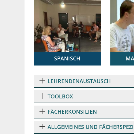
Dr. Kathrin Foshag, Florian Kohler, Prof.
Dr. Alexander Siegmund
SPANISCH
MA
Rassismus- und
Einführu
sexismuskritische Lehre
Geometri
LEHRENDENAUSTAUSCH
| PD Dr. Giulia Pelillo-
Marita F
Hestermayer, Dr. Ute
Hendrik
TOOLBOX
von Kahlden
FÄCHERKONSILIEN
ALLGEMEINES UND FÄCHERSPEZI