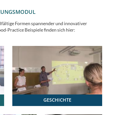
NKUNGSMODUL
elfältige Formen spannender und innovativer
-Practice Beispiele finden sich hier:
GESCHICHTE
Public History ‚praktisch': Das Projekt