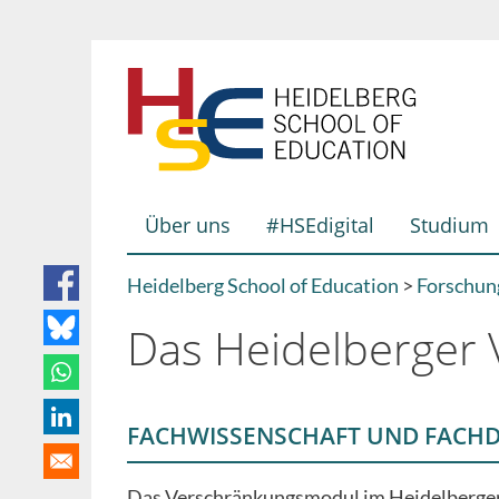
Direkt
zum
Inhalt
Über uns
#HSEdigital
Studium
Hauptnavigation
Heidelberg School of Education
Forschun
Breadcrumb
Das Heidelberger
FACHWISSENSCHAFT UND FACHD
Das Verschränkungsmodul im Heidelberger