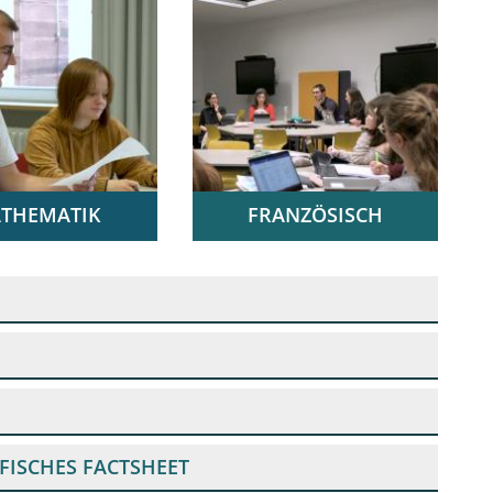
„Labyrinth der Zeit“ in Niederbronn-les-
Bains | Prof. Dr. Cord Arendes, Prof. Dr.
Manfred Seidenfuß
THEMATIK
FRANZÖSISCH
ng in die
Phonétique et
e | Prof. Dr.
phonologie du français |
riesen, Dr.
Prof. Dr. Sybille Große,
 Kasten
Dr. Julia Morof
FISCHES FACTSHEET