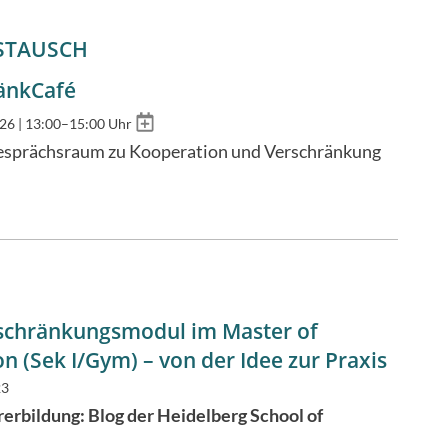
STAUSCH
änkCafé
Add
26 | 13:00–15:00 Uhr
to
esprächsraum zu Kooperation und Verschränkung
calendar
schränkungsmodul im Master of
n (Sek I/Gym) – von der Idee zur Praxis
23
erbildung: Blog der Heidelberg School of