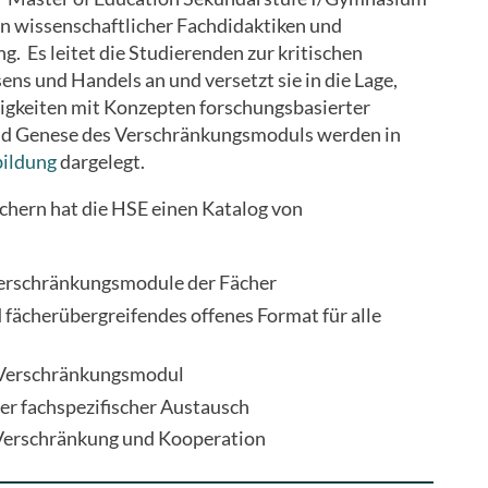
n wissenschaftlicher Fachdidaktiken und
. Es leitet die Studierenden zur kritischen
ns und Handels an und versetzt sie in die Lage,
tigkeiten mit Konzepten forschungsbasierter
und Genese des Verschränkungsmoduls werden in
bildung
dargelegt.
chern hat die HSE einen Katalog von
Verschränkungsmodule der Fächer
 fächerübergreifendes offenes Format für alle
m Verschränkungsmodul
er fachspezifischer Austausch
 Verschränkung und Kooperation