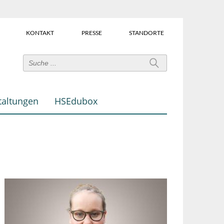
KONTAKT
PRESSE
STANDORTE
Power-
User-
Links
taltungen
HSEdubox
(Über
dem
Suchfeld)