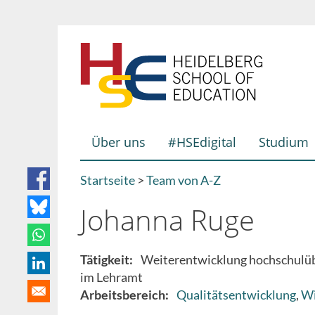
Direkt
zum
Inhalt
Über uns
#HSEdigital
Studium
Hauptnavigation
Startseite
Team von A-Z
Breadcrumb
Johanna Ruge
Tätigkeit
Weiterentwicklung hochschulüb
im Lehramt
Arbeitsbereich
Qualitätsentwicklung
Wi