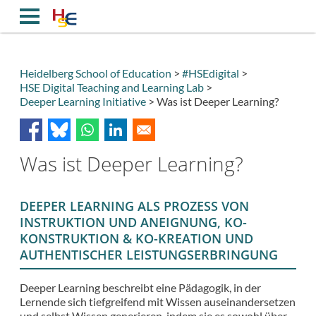
Direkt
zum
Inhalt
Heidelberg School of Education
#HSEdigital
HSE Digital Teaching and Learning Lab
Breadcrumb
Deeper Learning Initiative
Was ist Deeper Learning?
Was ist Deeper Learning?
DEEPER LEARNING ALS PROZESS VON
INSTRUKTION UND ANEIGNUNG, KO-
KONSTRUKTION & KO-KREATION UND
AUTHENTISCHER LEISTUNGSERBRINGUNG
Deeper Learning beschreibt eine Pädagogik, in der
Lernende sich tiefgreifend mit Wissen auseinandersetzen
und selbst Wissen generieren, indem sie es sowohl über