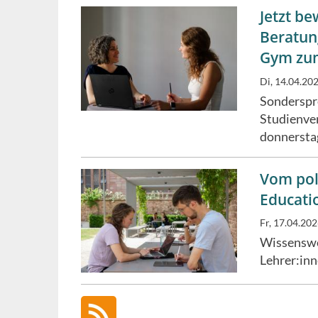
Jetzt b
Beratun
Gym zu
Di, 14.04.202
Sonderspre
Studienve
donnerstag
Vom pol
Educatio
Fr, 17.04.20
Wissenswe
Lehrer:in