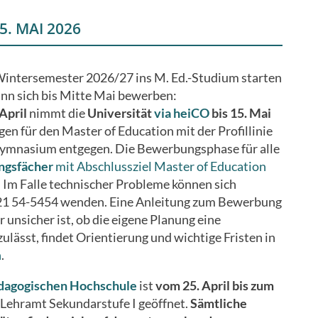
. MAI 2026
intersemester 2026/27 ins M. Ed.-Studium starten
nn sich bis Mitte Mai bewerben:
April
nimmt die
Universität
via heiCO
bis 15. Mai
n für den Master of Education mit der Profillinie
ymnasium entgegen. Die Bewerbungsphase für alle
ngsfächer
mit Abschlussziel Master of Education
. Im Falle technischer Probleme können sich
221 54-5454 wenden. Eine Anleitung zum Bewerbung
r unsicher ist, ob die eigene Planung eine
sst, findet Orientierung und wichtige Fristen in
n
.
dagogischen Hochschule
ist
vom 25. April bis zum
 Lehramt Sekundarstufe I geöffnet.
Sämtliche