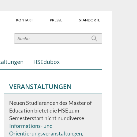
KONTAKT
PRESSE
STANDORTE
Power-
User-
Links
taltungen
HSEdubox
(Über
dem
Suchfeld)
VERANSTALTUNGEN
Neuen Studierenden des Master of
Education bietet die HSE zum
Semesterstart nicht nur diverse
Informations- und
Orientierungsveranstaltungen
,