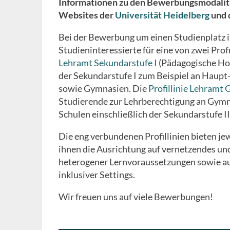
Informationen zu den Bewerbungsmodalitä
Websites der
Universität Heidelberg
und 
Bei der Bewerbung um einen Studienplatz i
Studieninteressierte für eine von zwei Prof
Lehramt Sekundarstufe I
(Pädagogische Hoc
der Sekundarstufe I zum Beispiel an Haupt
sowie Gymnasien. Die
Profillinie Lehram
Studierende zur Lehrberechtigung an Gymn
Schulen einschließlich der Sekundarstufe II
Die eng verbundenen Profillinien bieten j
ihnen die Ausrichtung auf vernetzendes und
heterogener Lernvoraussetzungen sowie au
inklusiver Settings.
Wir freuen uns auf viele Bewerbungen!