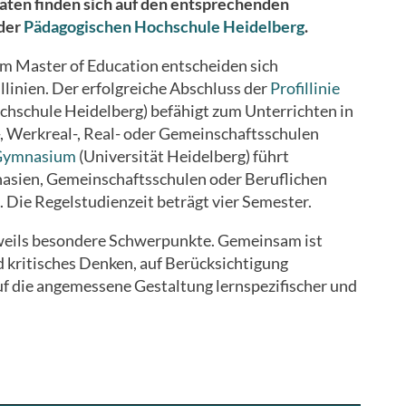
ten finden sich auf den entsprechenden
der
Pädagogischen Hochschule Heidelberg
.
m Master of Education entscheiden sich
illinien. Der erfolgreiche Abschluss der
Profillinie
hschule Heidelberg) befähigt zum Unterrichten in
-, Werkreal-, Real- oder Gemeinschaftsschulen
t Gymnasium
(Universität Heidelberg) führt
asien, Gemeinschaftsschulen oder Beruflichen
. Die Regelstudienzeit beträgt vier Semester.
eweils besondere Schwerpunkte. Gemeinsam ist
 kritisches Denken, auf Berücksichtigung
f die angemessene Gestaltung lernspezifischer und