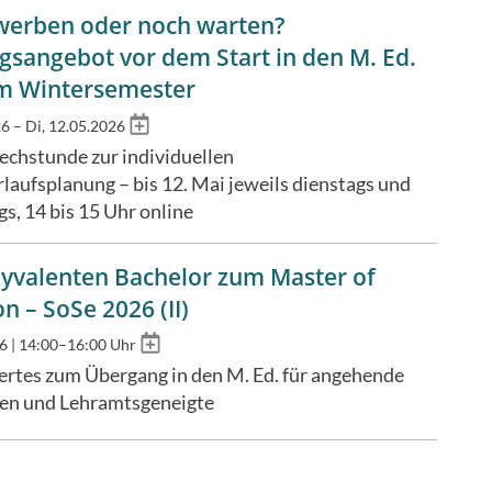
ewerben oder noch warten?
gsangebot vor dem Start in den M. Ed.
m Wintersemester
Add
6 – Di, 12.05.2026
to
chstunde zur individuellen
calendar
rlaufsplanung
– bis 12. Mai jeweils dienstags und
s, 14 bis 15 Uhr online
yvalenten Bachelor zum Master of
n – SoSe 2026 (II)
Add
26 | 14:00–16:00 Uhr
to
rtes zum Übergang in den M. Ed. für angehende
calendar
nen und Lehramtsgeneigte