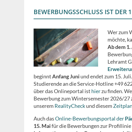
BEWERBUNGSSCHLUSS IST DER 15
Wer zum W
möchte, ka
Ab dem 1. 
Bewerbunge
Lehramt G
Erweiteru
beginnt
Anfang Juni
und endet zum 15. Juli
Studierende an die Service-Hotline +49 6
über das Onlineportal ist
hier
zu finden. We
Bewerbung zum Wintersemester 2026/27 zulä
unserem
RealityCheck
und diesem
Zeitpla
Auch das
Online-Bewerbungsportal der
Pä
15. Mai
für die Bewerbungen zur Profillinie