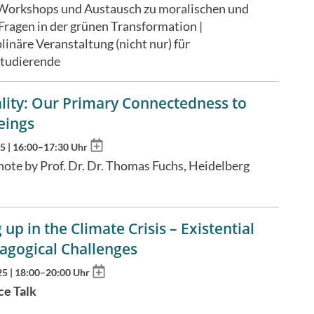
to
 Workshops und Austausch zu moralischen und
calendar
Fragen in der grünen Transformation |
plinäre Veranstaltung (nicht nur) für
tudierende
ality: Our Primary Connectedness to
eings
Add
25 | 16:00–17:30 Uhr
to
note by Prof. Dr. Dr. Thomas Fuchs, Heidelberg
calendar
up in the Climate Crisis – Existential
agogical Challenges
Add
25 | 18:00–20:00 Uhr
to
ce Talk
calendar