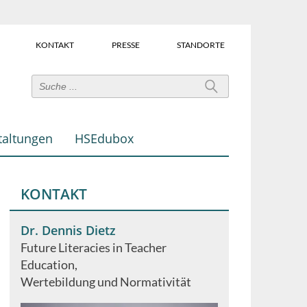
KONTAKT
PRESSE
STANDORTE
Power-
User-
Links
taltungen
HSEdubox
(Über
dem
Suchfeld)
KONTAKT
Dr. Dennis Dietz
Future Literacies in Teacher
Education
Wertebildung und Normativität