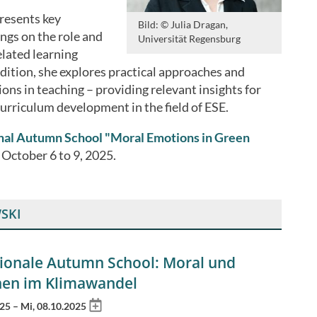
resents key
Bild: © Julia Dragan,
ings on the role and
Universität Regensburg
elated learning
ddition, she explores practical approaches and
ons in teaching – providing relevant insights for
curriculum development in the field of ESE.
nal Autumn School "Moral Emotions in Green
 October 6 to 9, 2025.
SKI
tionale Autumn School: Moral und
en im Klimawandel
Add
25 – Mi, 08.10.2025