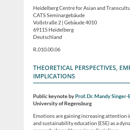
to
Heidelberg Centre for Asian and Transcultu
calenda
CATS Seminargebäude
Voßstraße 2 | Gebäude 4010
69115
Heidelberg
Deutschland
R.010.00.06
THEORETICAL PERSPECTIVES, EMP
IMPLICATIONS
Public keynote by
Prof. Dr. Mandy Singer
University of Regensburg
Emotions are gaining increasing attention 
and sustainability education (ESE) as a dyna