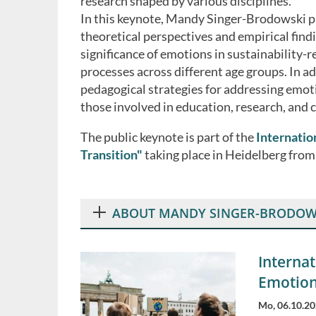
research shaped by various disciplines.
In this keynote, Mandy Singer-Brodowski p
theoretical perspectives and empirical find
significance of emotions in sustainability-r
processes across different age groups. In a
pedagogical strategies for addressing emoti
those involved in education, research, and 
The public keynote is part of the
Internatio
Transition"
taking place in Heidelberg from
ABOUT MANDY SINGER-BRODOW
Interna
Emotion
Mo, 06.10.20