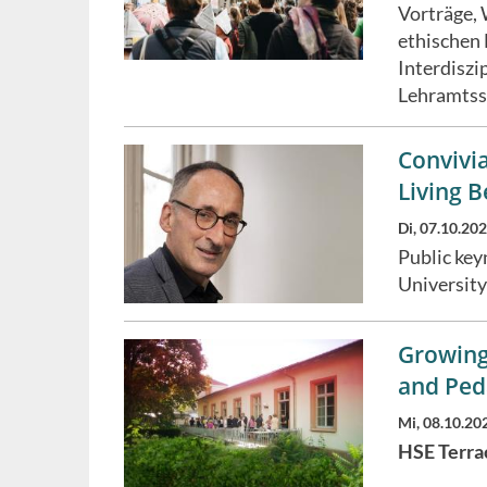
Vorträge,
ethischen 
Interdiszi
Lehramtss
Convivi
Living B
Di, 07.10.20
Public key
University
Growing 
and Ped
Mi, 08.10.20
HSE Terra