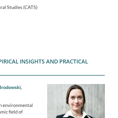
ral Studies (CATS)
r
IRICAL INSIGHTS AND PRACTICAL
-Brodowski
,
in environmental
mic field of