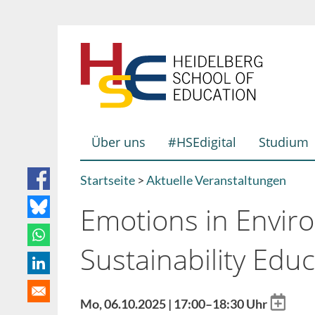
Direkt
zum
Inhalt
Über uns
#HSEdigital
Studium
Hauptnavigation
Startseite
Aktuelle Veranstaltungen
Breadcrumb
Emotions in Envir
Sustainability Edu
Add
Mo, 06.10.2025 | 17:00–18:30 Uhr