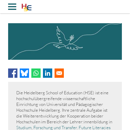
Direkt
zum
Inhalt
Die Heidelberg School of Education (HSE) ist eine
hochschulübergreifende wissenschaftliche
Einrichtung von Universität und Pädagogischer
Hochschule Heidelberg. Ihre zentrale Aufgabe ist
die Weiterentwicklung der Kooperation beider
Hochschulen im Bereich der Lehrer:innenbildung in
Studium
,
Forschung und Transfer
.
Future Literacies