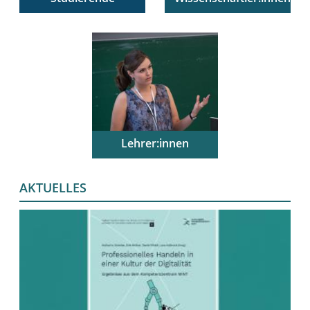
Alles über unsere
Informationen zu
lehramtsbezogenen
unseren Aktivitäten in
Studiengänge und
Forschung,
unsere Angebote für
forschungsbasierter
Studierende
Lehre und Transfer
Lehrer:innen
Unsere Angebote für
Lehrerinnen und
AKTUELLES
Lehrer