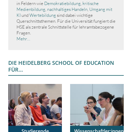
in Feldern wie
Demokratiebildung
,
kritische
Medienbildung
,
nachhaltiges Handeln
,
Umgang mit
KI
und
Wertebildung
sind dabei wichtige
Querschnittsthemen. Für die Universität fungiert die
HSE als zentrale Schnittstelle für lehramtsbezogene
Fragen.
Mehr…
DIE HEIDELBERG SCHOOL OF EDUCATION
FÜR...
Studierende
Wissenschaftler:innen