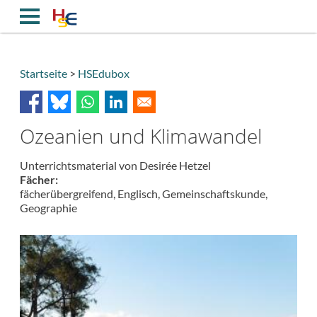
Direkt
zum
Inhalt
Startseite
HSEdubox
Breadcrumb
Ozeanien und Klimawandel
Unterrichtsmaterial
von
Desirée Hetzel
Fächer
fächerübergreifend,
Englisch,
Gemeinschaftskunde,
Geographie