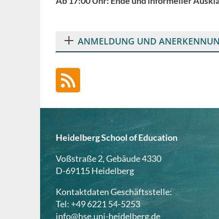
Ab 17:00 Uhr: Ende und informeller Auskl
ANMELDUNG UND ANERKENNUNG A
Heidelberg School of Education
Voßstraße 2, Gebäude 4330
D-69115 Heidelberg
Kontaktdaten Geschäftsstelle:
Tel: +49 6221 54-5253
info@hse.uni-heidelberg.de