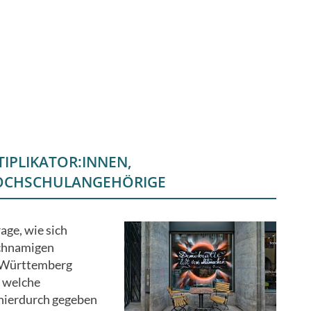
IPLIKATOR:INNEN,
OCHSCHULANGEHÖRIGE
age, wie sich
ichnamigen
-Württemberg
d welche
hierdurch gegeben