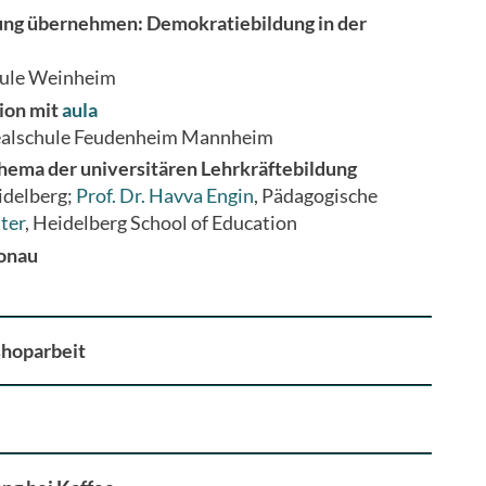
ng übernehmen: Demokratiebildung in der
hule Weinheim
ion mit
aula
ealschule Feudenheim Mannheim
hema der universitären Lehrkräftebildung
idelberg;
Prof. Dr. Havva Engin
, Pädagogische
ter
, Heidelberg School of Education
Donau
shoparbeit