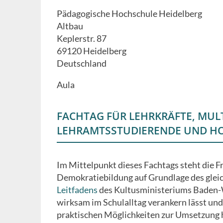
to
Pädagogische Hochschule Heidelberg
calendar
Altbau
Keplerstr. 87
69120
Heidelberg
Deutschland
Aula
FACHTAG FÜR LEHRKRÄFTE, MULT
LEHRAMTSSTUDIERENDE UND H
Im Mittelpunkt dieses Fachtags steht die Fr
Demokratiebildung auf Grundlage des gle
Leitfadens
des Kultusministeriums Baden
wirksam im Schulalltag verankern lässt un
praktischen Möglichkeiten zur Umsetzung 