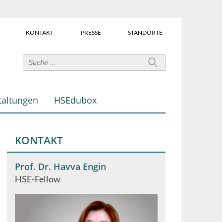
KONTAKT
PRESSE
STANDORTE
Power-
User-
Links
taltungen
HSEdubox
(Über
dem
Suchfeld)
KONTAKT
Prof. Dr. Havva Engin
HSE-Fellow