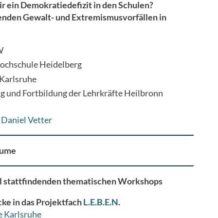
 ein Demokratiedefizit in den Schulen?
nden Gewalt- und Extremismusvorfällen in
W
Hochschule Heidelberg
 Karlsruhe
ng und Fortbildung der Lehrkräfte Heilbronn
 Daniel Vetter
äume
l stattfindenden thematischen Workshops
ke in das Projektfach
L.E.B.E.N
.
e Karlsruhe