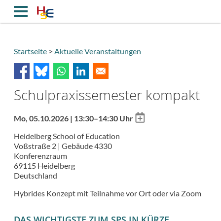
Direkt
zum
Inhalt
Startseite
Aktuelle Veranstaltungen
Breadcrumb
Schulpraxissemester kompakt
Add
Mo, 05.10.2026 | 13:30–14:30 Uhr
to
Heidelberg School of Education
calendar
Voßstraße 2 | Gebäude 4330
Konferenzraum
69115
Heidelberg
Deutschland
Hybrides Konzept mit Teilnahme vor Ort oder via Zoom
DAS WICHTIGSTE ZUM SPS IN KÜRZE