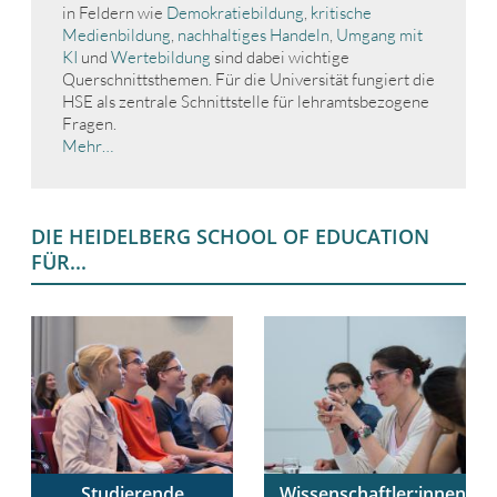
in Feldern wie
Demokratiebildung
,
kritische
Medienbildung
,
nachhaltiges Handeln
,
Umgang mit
KI
und
Wertebildung
sind dabei wichtige
Querschnittsthemen. Für die Universität fungiert die
HSE als zentrale Schnittstelle für lehramtsbezogene
Fragen.
Mehr…
DIE HEIDELBERG SCHOOL OF EDUCATION
FÜR...
Studierende
Wissenschaftler:innen