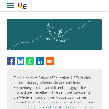
Direkt
zum
Inhalt
Die Heidelberg School of Education (HSE) ist eine
hochschulübergreifende wissenschaftliche
Einrichtung von Universität und Pädagogischer
Hochschule Heidelberg. Ihre zentrale Aufgabe ist
die Weiterentwicklung der Kooperation beider
Hochschulen im Bereich der Lehrer:innenbildung in
Studium
,
Forschung und Transfer
.
Future Literacies