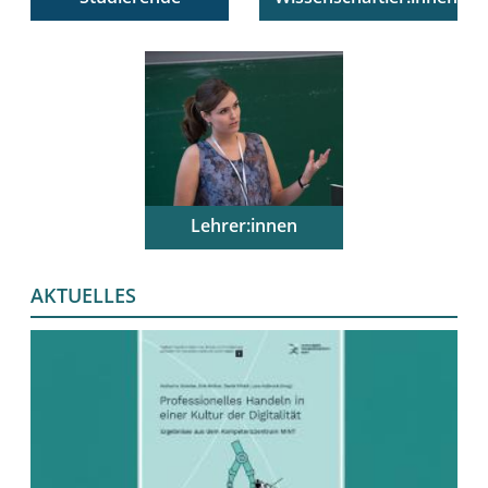
Alles über unsere
Informationen zu
lehramtsbezogenen
unseren Aktivitäten in
Studiengänge und
Forschung,
unsere Angebote für
forschungsbasierter
Studierende
Lehre und Transfer
Lehrer:innen
Unsere Angebote für
Lehrerinnen und
AKTUELLES
Lehrer