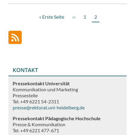
Erste
« Erste Seite
Vorherige
‹‹
Page
1
Aktuelle
2
Seitennummerierung
Seite
Seite
Seite
KONTAKT
Pressekontakt Universität
Kommunikation und Marketing
Pressestelle
Tel. +49 6221 54-2311
presse@rektorat.uni-heidelberg.de
Pressekontakt Pädagogische Hochschule
Presse & Kommunikation
Tel. +49 6221 477-671