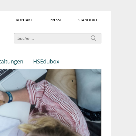
KONTAKT
PRESSE
STANDORTE
Power-
User-
Links
taltungen
HSEdubox
(Über
dem
Suchfeld)