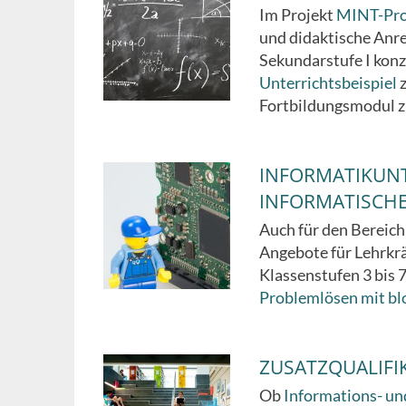
Im Projekt
MINT-Pr
und didaktische Anr
Sekundarstufe I konzi
Unterrichtsbeispiel
z
Fortbildungsmodul 
INFORMATIKUNT
INFORMATISCH
Auch für den Bereic
Angebote für Lehrkräf
Klassenstufen 3 bis 
Problemlösen mit b
ZUSATZQUALIFI
Ob
Informations- u