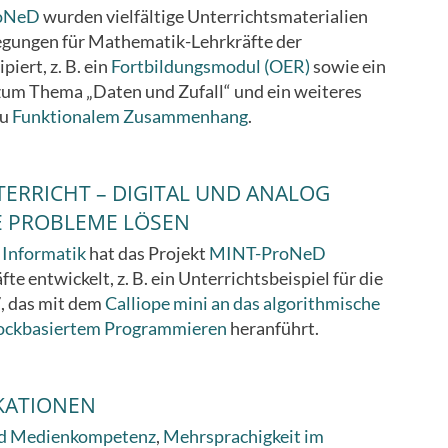
oNeD
wurden vielfältige Unterrichtsmaterialien
egungen für Mathematik-Lehrkräfte der
piert, z. B. ein
Fortbildungsmodul (OER)
sowie ein
um Thema „Daten und Zufall“ und ein weiteres
zu
Funktionalem Zusammenhang
.
ERRICHT – DIGITAL UND ANALOG
E PROBLEME LÖSEN
h
Informatik
hat das Projekt
MINT-ProNeD
te entwickelt, z. B. ein Unterrichtsbeispiel für die
7, das mit dem
Calliope mini an das algorithmische
lockbasiertem Programmieren
heranführt.
KATIONEN
nd Medienkompetenz
,
Mehrsprachigkeit im