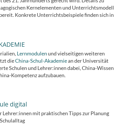
 des 21. Jahrhunderts gerecht wird. Details zu
ädagogischen Kernelementen und Unterrichtsmodell
ereit. Konkrete Unterrichtsbeispiele finden sich in
KADEMIE
rialien,
Lernmodulen
und vielseitigen weiteren
tzt die
China-Schul-Akademie
an der Universität
erte Schulen und Lehrer:innen dabei, China-Wissen
China-Kompetenz aufzubauen.
le digital
ür Lehrer:innen mit praktischen Tipps zur Planung
Schulalltag