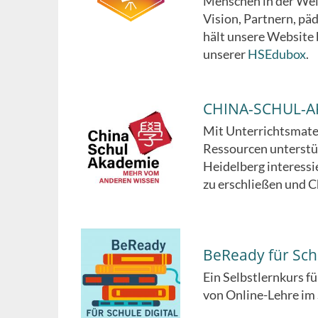
Menschen in der Welt
Vision, Partnern, p
hält unsere Website b
unserer
HSEdubox
.
CHINA-SCHUL-A
Mit Unterrichtsmate
Ressourcen unterstü
Heidelberg interessi
zu erschließen und 
BeReady für Schu
Ein Selbstlernkurs f
von Online-Lehre im 