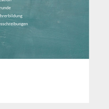
lrunde
ehrerbildung
usschreibungen