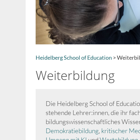
Heidelberg School of Education
Weiterbi
Breadcrumb
Weiterbildung
Die Heidelberg School of Educatio
stehende Lehrer:innen, die ihr fac
bildungswissenschaftliches Wisse
Demokratiebildung
,
kritischer Me
Umgang mit KI
und
Wertebildung