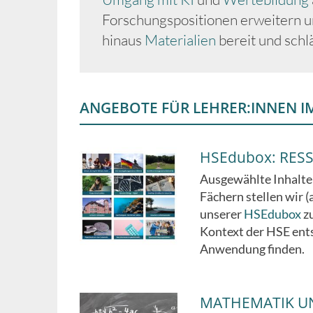
Forschungspositionen erweitern un
hinaus
Materialien
bereit und schl
ANGEBOTE FÜR LEHRER:INNEN I
HSEdubox: RES
Ausgewählte Inhalte
Fächern stellen wir 
unserer
HSEdubox
z
Kontext der HSE ent
Anwendung finden.
MATHEMATIK UN